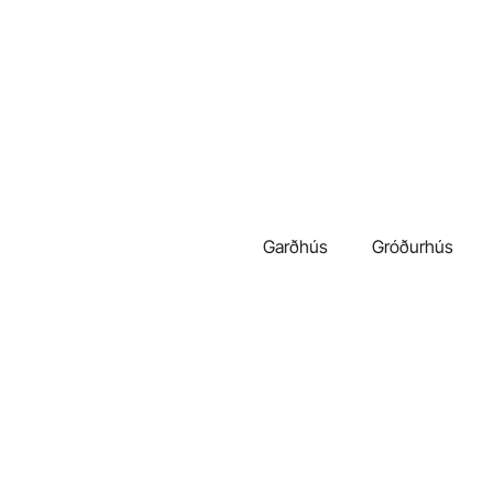
Garðhús
Gróðurhús