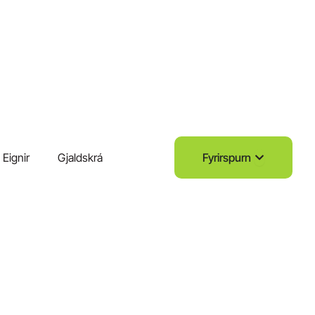
Open Fyrirs
Eignir
Gjaldskrá
Fyrirspurn