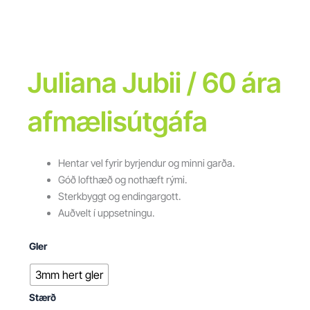
Juliana Jubii / 60 ára
afmælisútgáfa
Hentar vel fyrir byrjendur og minni garða.
Góð lofthæð og nothæft rými.
Sterkbyggt og endingargott.
Auðvelt í uppsetningu.
Gler
3mm hert gler
Stærð