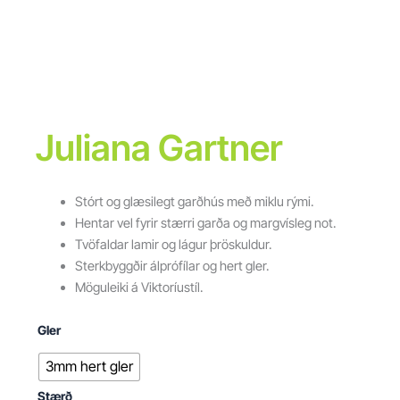
Juliana Gartner
Stórt og glæsilegt garðhús með miklu rými.
Hentar vel fyrir stærri garða og margvísleg not.
Tvöfaldar lamir og lágur þröskuldur.
Sterkbyggðir álprófílar og hert gler.
Möguleiki á Viktoríustíl.
Gler
3mm hert gler
Stærð