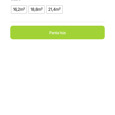
16,2m²
18,8m²
21,4m²
Panta hús