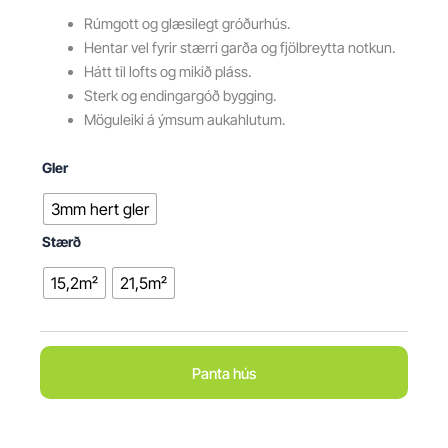
Rúmgott og glæsilegt gróðurhús.
Hentar vel fyrir stærri garða og fjölbreytta notkun.
Hátt til lofts og mikið pláss.
Sterk og endingargóð bygging.
Möguleiki á ýmsum aukahlutum.
Gler
3mm hert gler
Stærð
15,2m²
21,5m²
Panta hús